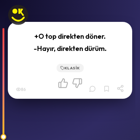
+O top direkten döner.
-Hayır, direkten dürüm.
KLASIK
86