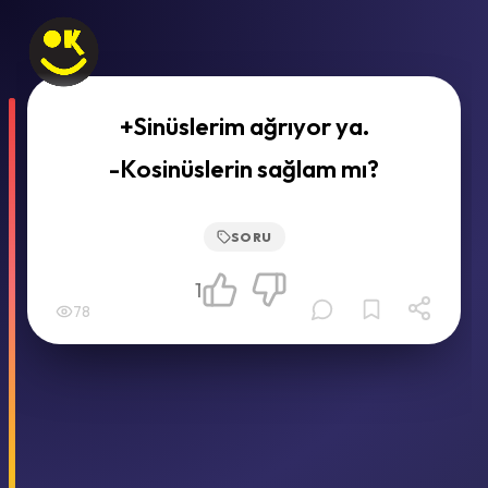
+Sinüslerim ağrıyor ya.
-Kosinüslerin sağlam mı?
SORU
1
78