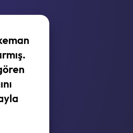
, keman
armış.
 gören
ını
ayla