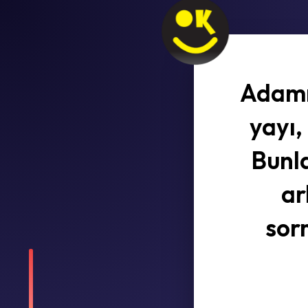
Adamın
yayı,
Bunla
ar
sor