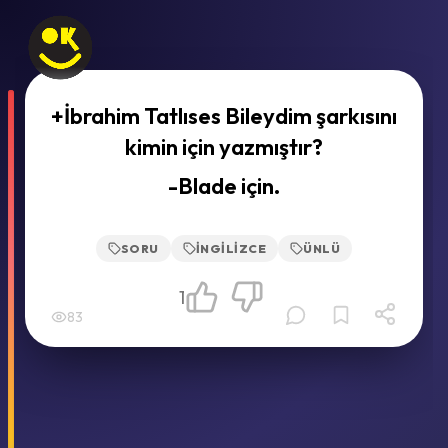
+İbrahim Tatlıses Bileydim şarkısını
kimin için yazmıştır?
-Blade için.
SORU
İNGILIZCE
ÜNLÜ
1
83