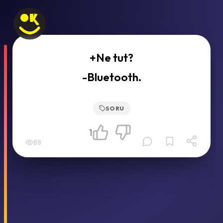
+Ne tut?
-Bluetooth.
SORU
1
88