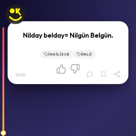
Nilday belday= Nilgün Belgün.
İNGILIZCE
ÜNLÜ
88