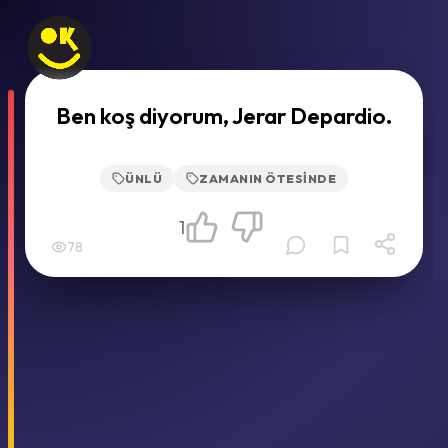
Ben koş diyorum, Jerar Depardio.
ÜNLÜ
ZAMANIN ÖTESINDE
1
78