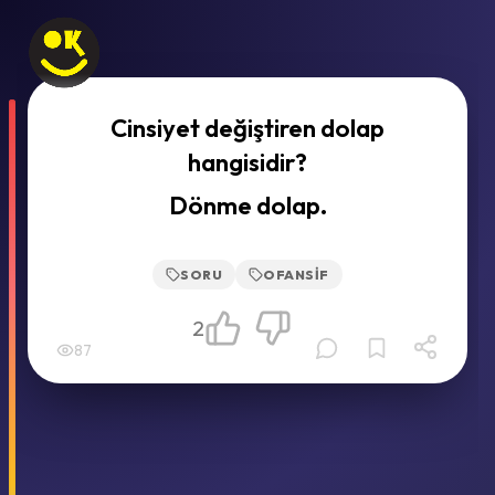
Cinsiyet değiştiren dolap
hangisidir?
Dönme dolap.
SORU
OFANSIF
2
87