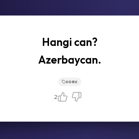
Hangi can?
Azerbaycan.
SORU
2