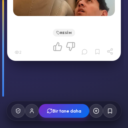
RESIM
2
Bir tane daha