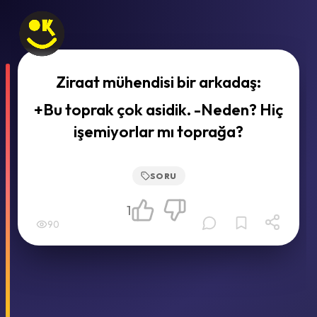
Ziraat mühendisi bir arkadaş:
+Bu toprak çok asidik. -Neden? Hiç
işemiyorlar mı toprağa?
SORU
1
90