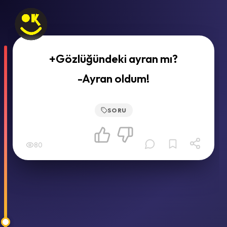
+Gözlüğündeki ayran mı?
-Ayran oldum!
SORU
80