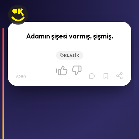
Adamın şişesi varmış, şişmiş.
KLASIK
1
80