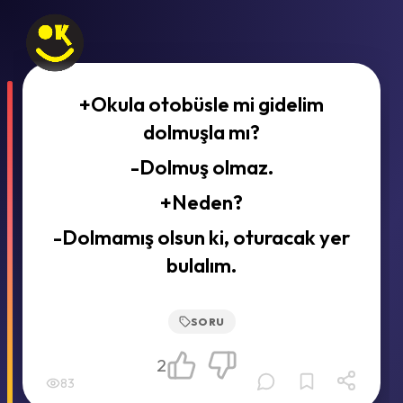
+Okula otobüsle mi gidelim
dolmuşla mı?
-Dolmuş olmaz.
+Neden?
-Dolmamış olsun ki, oturacak yer
bulalım.
SORU
2
83