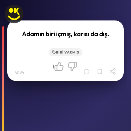
Adamın biri içmiş, karısı da dış.
BIRI VARMIŞ
1
84