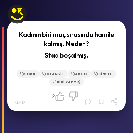
Kadının biri maç sırasında hamile
kalmış. Neden?
Stad boşalmış.
SORU
OFANSIF
ARGO
CINSEL
BIRI VARMIŞ
2
119