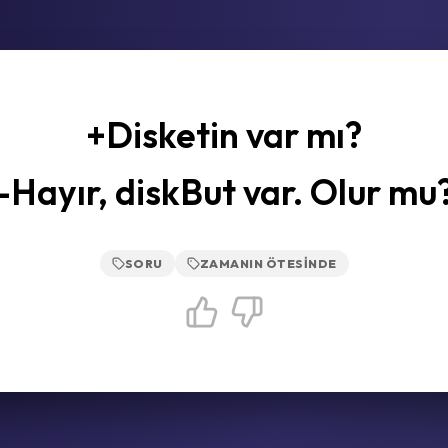
+Disketin var mı?
-Hayır, diskBut var. Olur mu
SORU
ZAMANIN ÖTESINDE