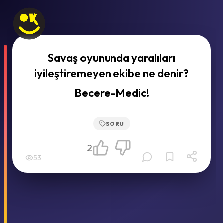
Savaş oyununda yaralıları
iyileştiremeyen ekibe ne denir?
Becere-Medic!
SORU
2
53