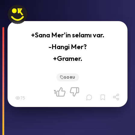
+Sana Mer'in selamı var.
-Hangi Mer?
+Gramer.
SORU
1
75