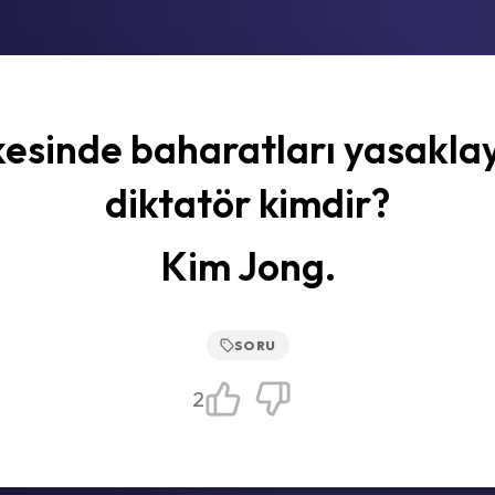
kesinde baharatları yasakla
diktatör kimdir?
Kim Jong.
SORU
2