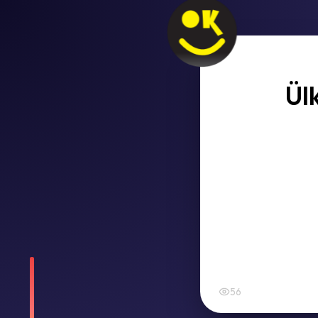
Ül
56