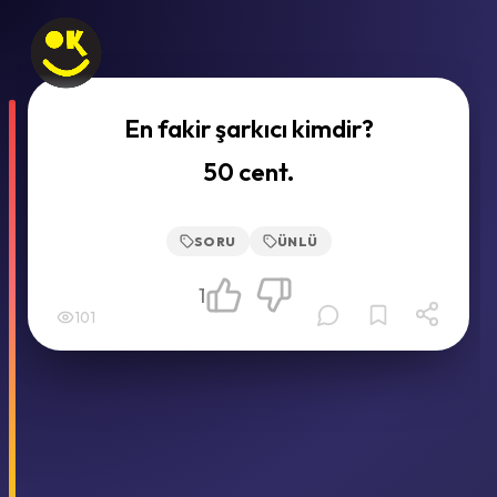
En fakir şarkıcı kimdir?
50 cent.
SORU
ÜNLÜ
1
101