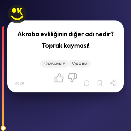
Akraba evliliğinin diğer adı nedir?
Toprak kayması!
OFANSIF
SORU
69