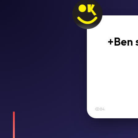
+Ben s
84