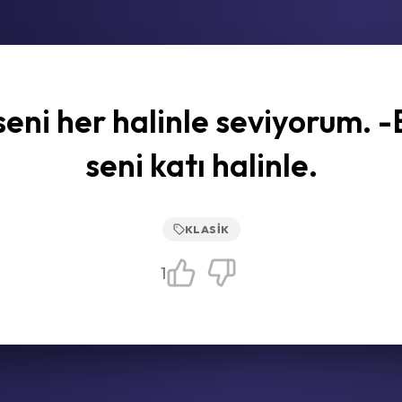
eni her halinle seviyorum. 
seni katı halinle.
KLASIK
1