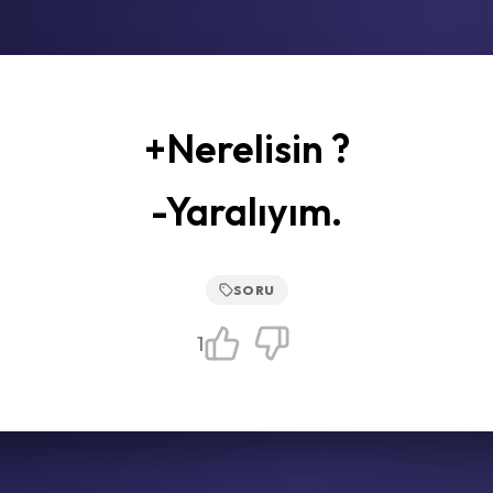
+Nerelisin ?
-Yaralıyım.
SORU
1