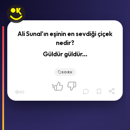
Ali Sunal'ın eşinin en sevdiği çiçek
nedir?
Güldür güldür...
SORU
1
60