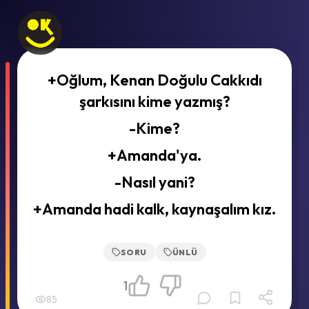
+Oğlum, Kenan Doğulu Cakkıdı
şarkısını kime yazmış?
-Kime?
+Amanda'ya.
-Nasıl yani?
+Amanda hadi kalk, kaynaşalım kız.
SORU
ÜNLÜ
1
85