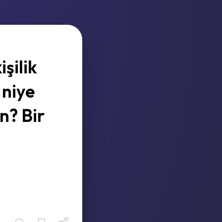
şilik
 niye
n? Bir