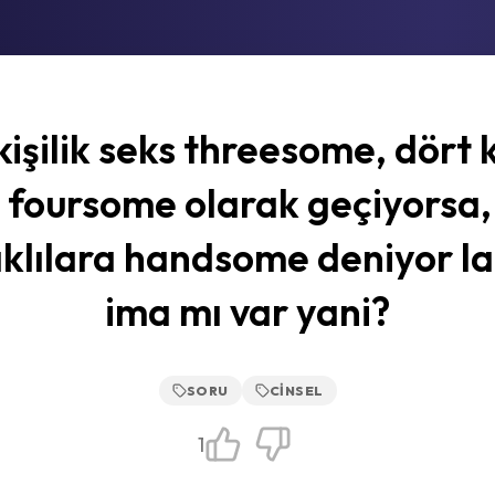
kişilik seks threesome, dört ki
 foursome olarak geçiyorsa,
ıklılara handsome deniyor la
ima mı var yani?
SORU
CINSEL
1