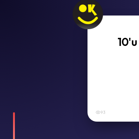
10'u
93