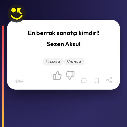
En berrak sanatçı kimdir?
Sezen Aksu!
SORU
ÜNLÜ
1
84