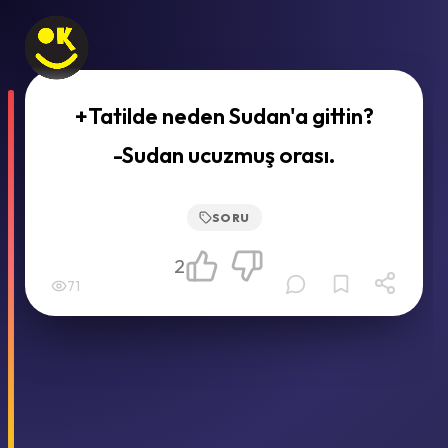
+Tatilde neden Sudan'a gittin?
-Sudan ucuzmuş orası.
SORU
2
71