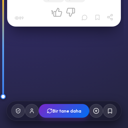
1
89
Bir tane daha