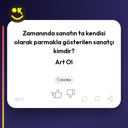
Zamanında sanatın ta kendisi
olarak parmakla gösterilen sanatçı
kimdir?
Art O!
SORU
1
53