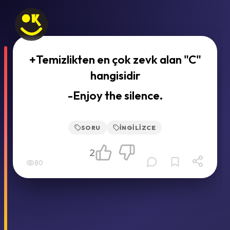
+Temizlikten en çok zevk alan "C"
hangisidir
-Enjoy the silence.
SORU
İNGILIZCE
2
80