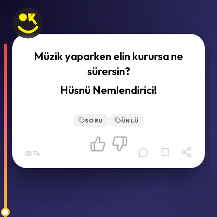
Müzik yaparken elin kurursa ne
sürersin?
Hüsnü Nemlendirici!
SORU
ÜNLÜ
74