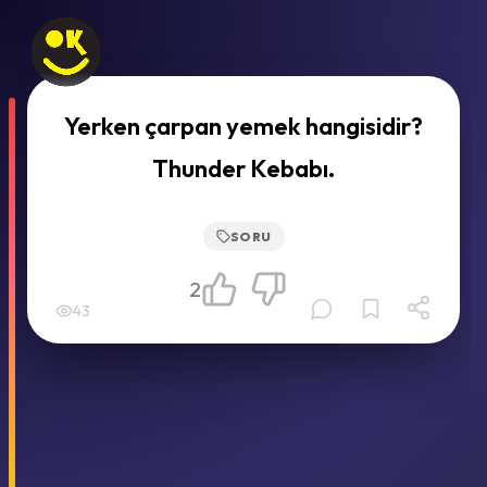
Yerken çarpan yemek hangisidir?
Thunder Kebabı.
SORU
2
43