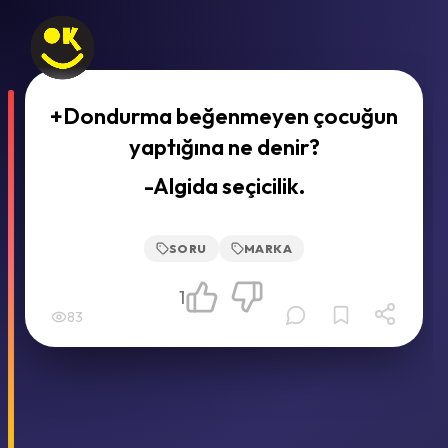
+Dondurma beğenmeyen çocuğun
yaptığına ne denir?
-Algida seçicilik.
SORU
MARKA
1
83