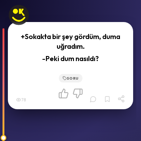
+Sokakta bir şey gördüm, duma
uğradım.
-Peki dum nasıldı?
SORU
78