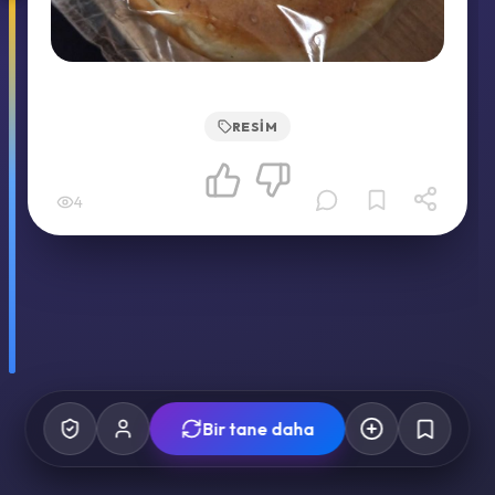
RESIM
4
Bir tane daha