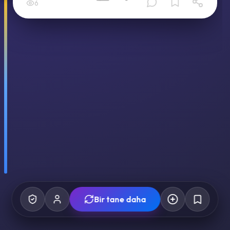
6
Bir tane daha