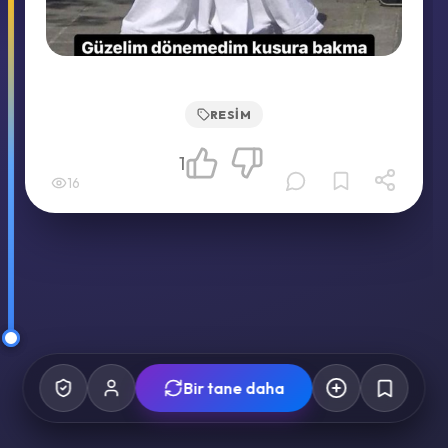
RESIM
1
16
Bir tane daha