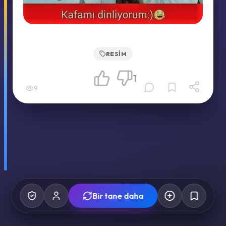
RESIM
1
9
Bir tane daha