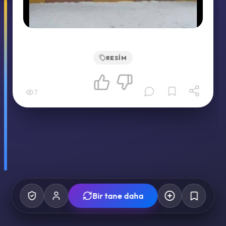
RESIM
7
Bir tane daha