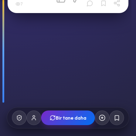
7
Bir tane daha