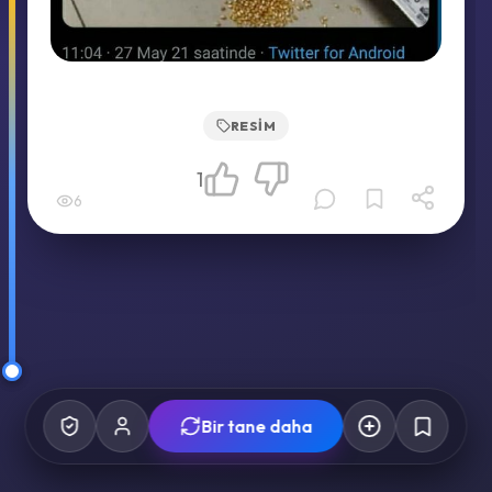
RESIM
1
6
Bir tane daha