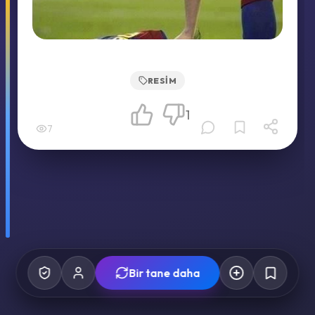
RESIM
1
7
Bir tane daha