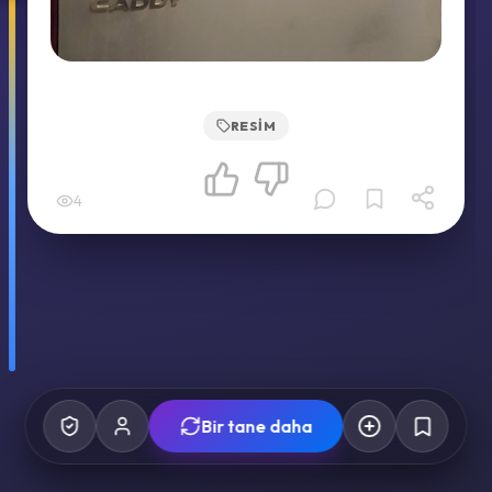
RESIM
4
Bir tane daha