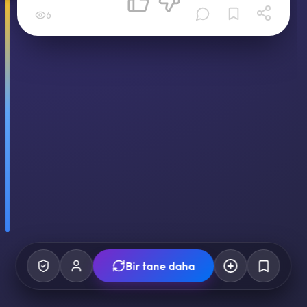
6
Bir tane daha