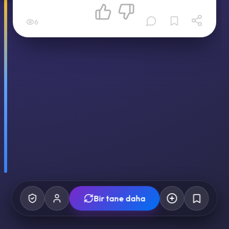
6
Bir tane daha