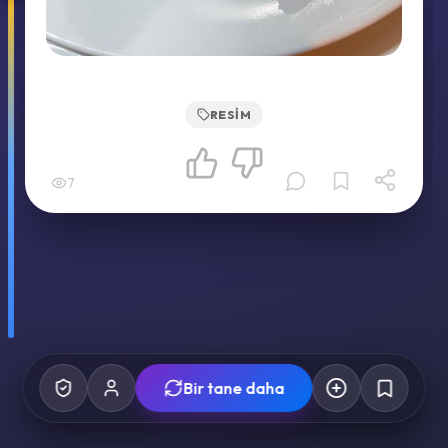
RESIM
7
Bir tane daha