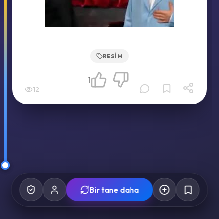
RESIM
1
12
Bir tane daha